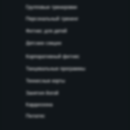
Групповые тренировки
Персональный тренинг
Фитнес для детей
Детские секции
Корпоративный фитнес
Танцевальные программы
Теннисные корты
Занятия йогой
Кардиозона
Пилатес