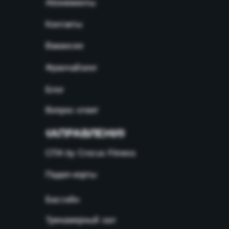
Абонементы
Контакты
Вакансии
Франчайзинг
Блог
Вопрос-ответ
НАПРАВЛЕНИЯ
СПА by Crocus Fitness
Падел-корты
Бассейн
Тренажерный зал