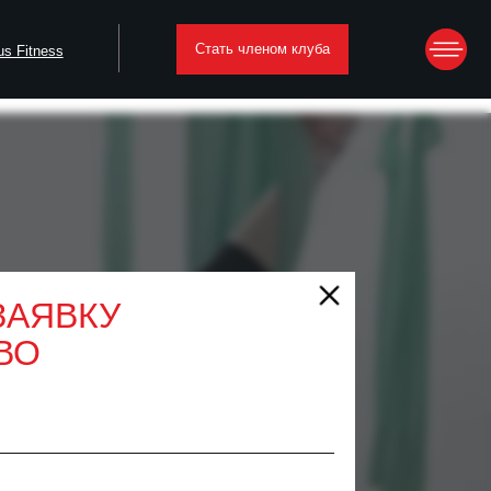
Стать членом клуба
ЗАЯВКУ
ВО