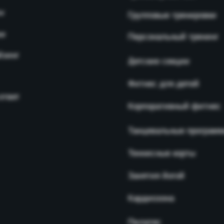
ы
Групповые тренировки
ии
Персональный тренинг
йзинг
Детские секции
Фитнес для детей
ответ
Корпоративный фитнес
Танцевальные програм
Теннисные корты
Занятия йогой
Кардиозона
Пилатес