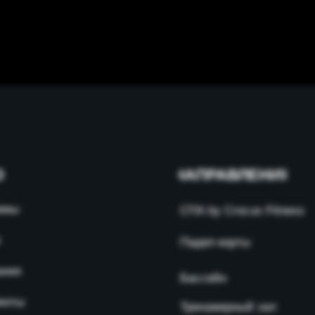
Ю
НАПРАВЛЕНИЯ
ммы
СПА by Crocus Fitness
Падел-корты
ание
Бассейн
енты
Тренажерный зал