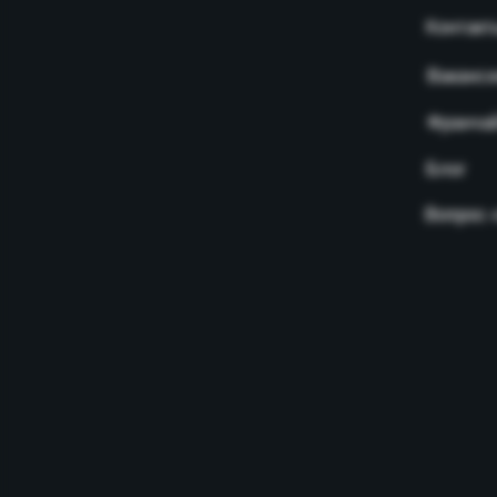
Контакт
Ваканс
Франча
Блог
Вопрос-