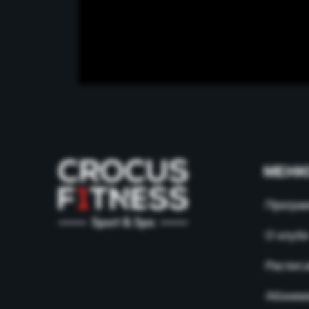
МЕН
Програ
О клубе
Распис
Абонем