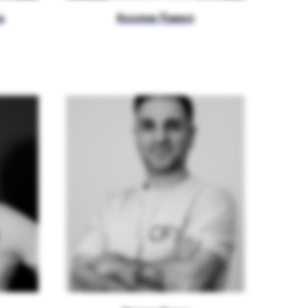
а
Козлов Павел