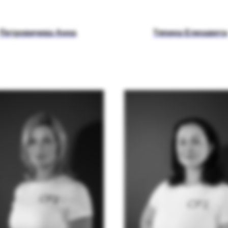
Петровичева Анна
Тяпина Елизавета