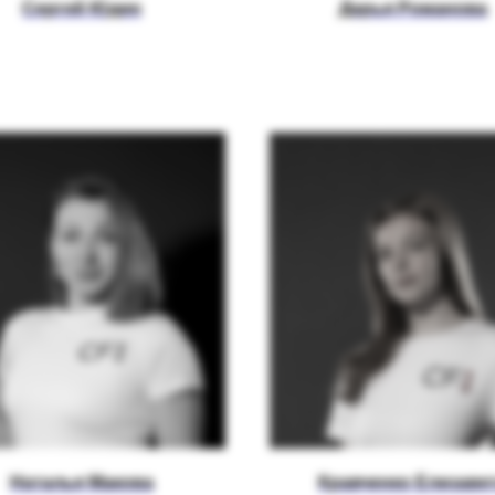
Сергей Юдин
Дарья Романова
Наталья Макова
Кравченко Елизаве