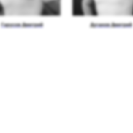
Гарусов Дмитрий
Дуганов Дмитрий