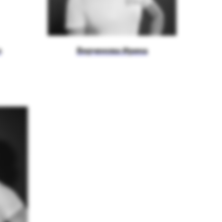
о
Верченова Ирина