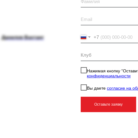
+7
Данилов Вахтанг
Холодкова Мария
Нажимая кнопку “Оставит
конфиденциальности
Вы даете
согласие на о
Оставьте заявку