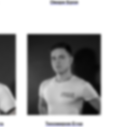
Омари Брои
та
Тихомиров Егор