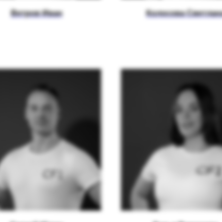
Ветров Иван
Колосова Светлан