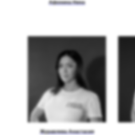
Афонина Нина
Журавлева Анастасия