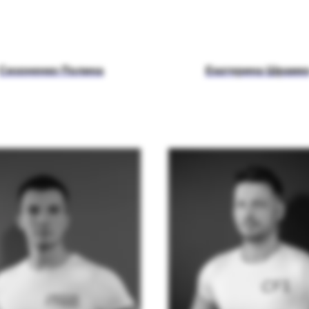
Сизоненко Полина
Екатерина Шрамк