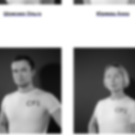
Шумских Ольга
Юряева Анна