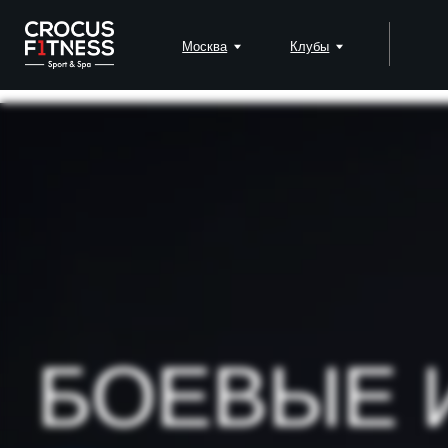
Москва
Клубы
Падел
БОЕВЫЕ И