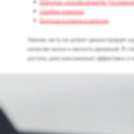
Факторы, способствующие достижению
Ошибки новичков
Вопросы и ответы о шпагате
Умение сесть на шпагат демонстрирует хо
качество жизни и легкость движений. В ст
достичь цели максимально эффективно и к