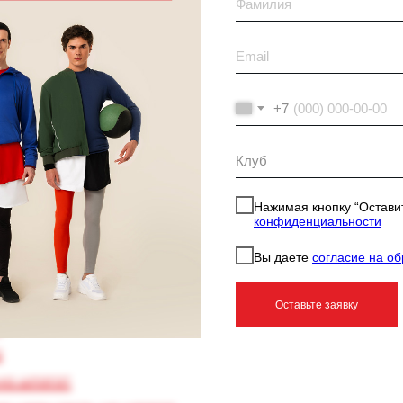
+7
Нажимая кнопку “Оставит
конфиденциальности
Вы даете
согласие на о
Оставьте заявку
а
а
на шпагат