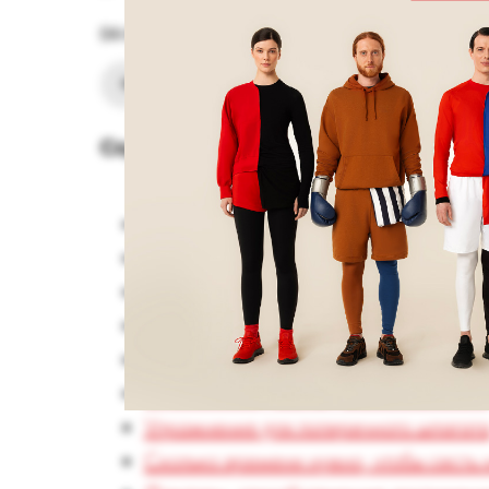
04-04-2026
Фитнес
Советы
Содержание:
Что такое шпагат
Можно ли сесть на шпагат взрослому
Какие мышцы нужно растягивать
Польза и вред шпагата
Советы для безопасного шпагата
Упражнения для продольного шпагат
Упражнения для поперечного шпагат
Сколько времени нужно, чтобы сесть 