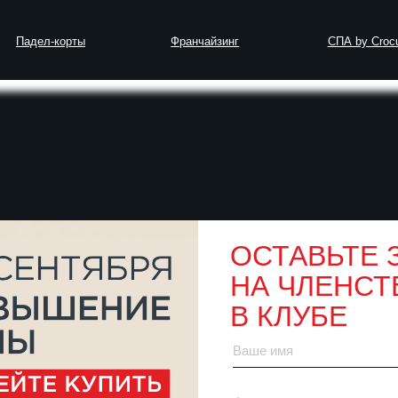
-корты
Франчайзинг
СПА by Crocus Fitness
ыстро: эффективные упражнения и техника
ОСТАВЬТЕ 
НА ЧЛЕНСТ
шпагат быстро: эф
В КЛУБЕ
техника