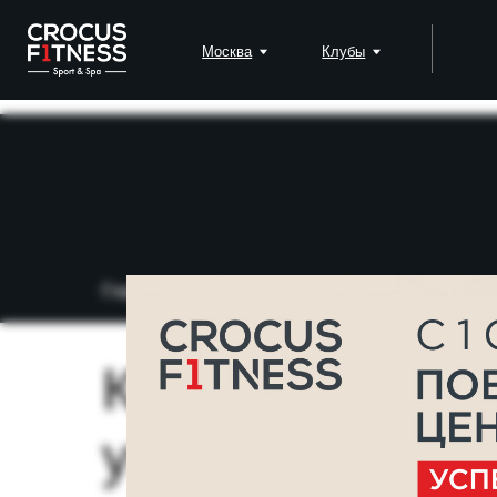
Москва
Клубы
Падел
Главная
→
Блог
→
Как сесть на шпагат б
Как сесть на 
упражнения и 