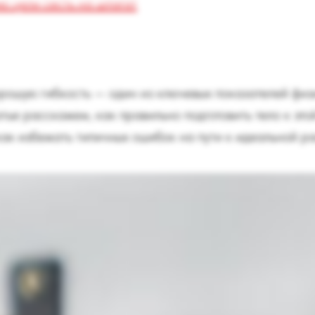
 цели сесть на шпагат
рошую гибкость — один из ключевых показателей физи
атье расскажем, как правильно подготовить тело к эт
ак избежать типичных ошибок на пути к идеальной ра