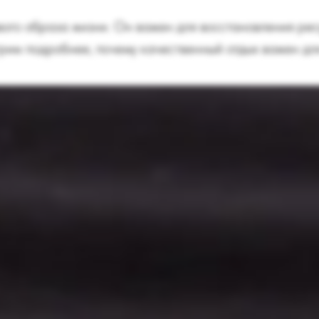
вого образа жизни. Он важен для восстановления ре
рим подробнее, почему качественный отдых важен дл