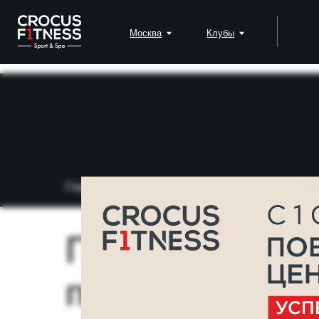
Москва
Клубы
Падел
Главная
→
Блог
→
Почему без правильного
Почему без пр
прогресса: вл