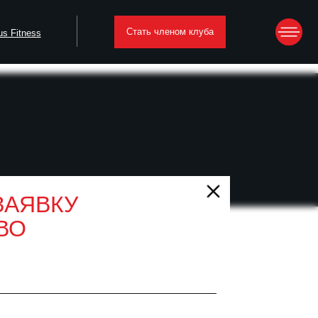
Стать членом клуба
таты тренировок
ЗАЯВКУ
ВО
будет
ло и