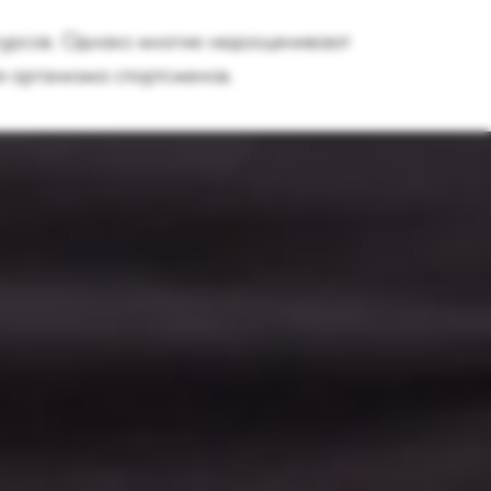
сурсов. Однако многие недооценивают
я организма спортсменов.