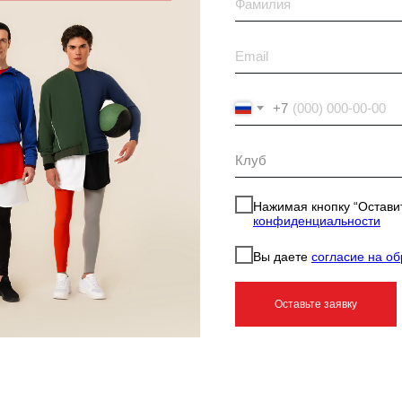
енировок
+7
Нажимая кнопку “Оставит
конфиденциальности
ртом
Вы даете
согласие на о
ренировок
Оставьте заявку