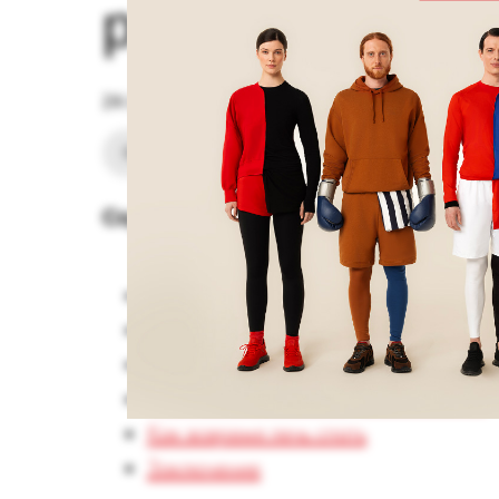
результаты тр
24-11-2025
Советы
Содержание:
В чем ценность сна при занятиях спо
Сколько часов сна требуется в дни т
Можно ли тренироваться перед сном
Допустим ли сон перед тренировкой
Как вовремя лечь спать
Заключение