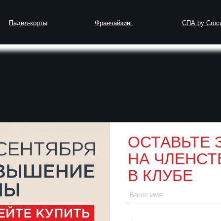
-корты
Франчайзинг
СПА by Crocus Fitness
 сна не будет прогресса: влияние отдыха на тело и резуль
ОСТАВЬТЕ 
НА ЧЛЕНСТ
авильного сна не 
В КЛУБЕ
ияние отдыха на те