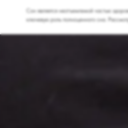
Сон является неотъемлемой частью здоро
ключевую роль полноценного сна. Рассмот