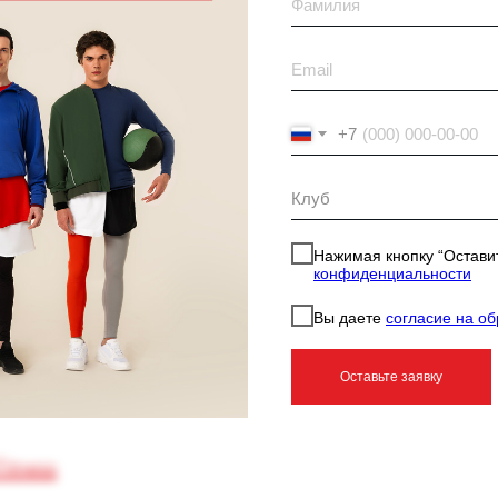
ля здоровья мышц
+7
Нажимая кнопку “Оставит
конфиденциальности
Вы даете
согласие на о
овки
Оставьте заявку
itness