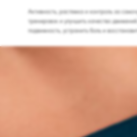
Активность, растяжка и контроль за само
тренировок и улучшить качество движений
подвижность, устранить боль и восстанови