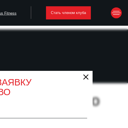
Стать членом клуба
 упражнения для здоровья мышц
ЗАЯВКУ
ВО
й релиз): что
ные