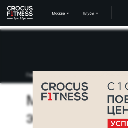
Москва
Клубы
Падел
Главная
→
Блог
→
МФР-тренировка (миофа
МФР-трениров
это такое в ф