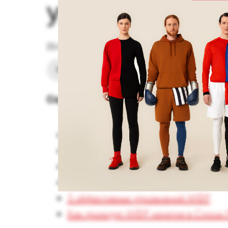
упражнения д
21-06-2025
Фитнес
Тренировки
Содержание:
Что такое МФР и зачем он нужен
Когда подходит и противопоказания
Когда делать — до или после тренир
Как начать заниматься МФР
5 эффективных упражнений МФР
Как проходят МФР занятия в Crocus F