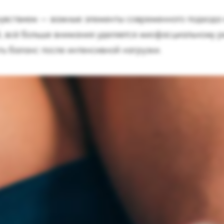
чувствием — важные элементы современного подхода к
, всё больше внимания уделяется миофасциальному ре
ть баланс после интенсивной нагрузки.