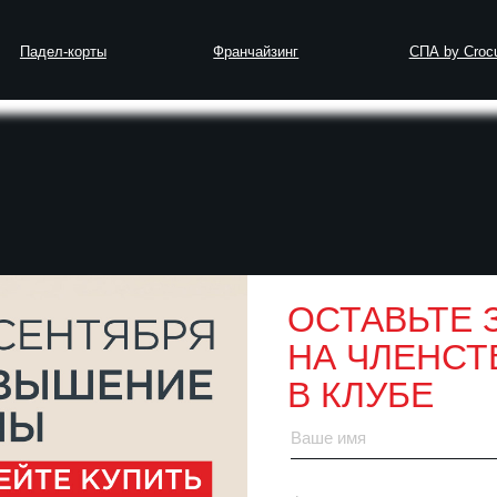
-корты
Франчайзинг
СПА by Crocus Fitness
сциальный релиз): что это такое в фитнесе, эффективные
ОСТАВЬТЕ 
НА ЧЛЕНСТ
ка (миофасциальны
В КЛУБЕ
итнесе, эффектив