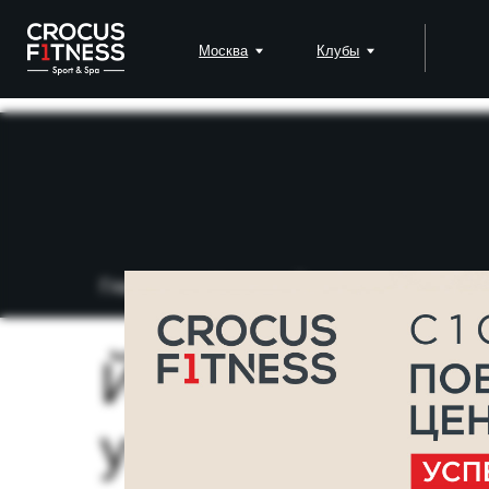
Москва
Клубы
Падел
Главная
→
Блог
→
Йога для похудения: лу
Йога для поху
упражнения дл