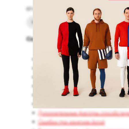
07-04-2026
Фитнес
Похудение
Содержание:
Можно ли похудеть с помощью йоги
Польза занятий йогой для похудения
Виды йоги для похудения
5 асан для похудения
Сколько необходимо заниматься
Противопоказания
Дополнительные факторы способству
Ошибки при занятиях йогой