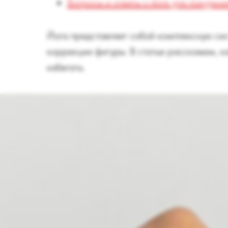
Вопросы и ответы о йоге для похудени
Йога представляет собой комплексную сис
коррекции фигуры. В статье расскажем, ка
избегать.