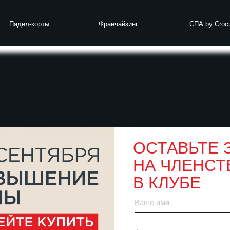
-корты
Франчайзинг
СПА by Crocus Fitness
чшие позы и упражнения для стройного тела
ОСТАВЬТЕ 
НА ЧЛЕНСТ
дения: лучшие поз
В КЛУБЕ
я стройного тела