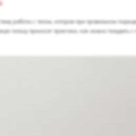
я
тему работы с телом, которая при правильном подхо
кую пользу приносят практики, как можно похудеть с