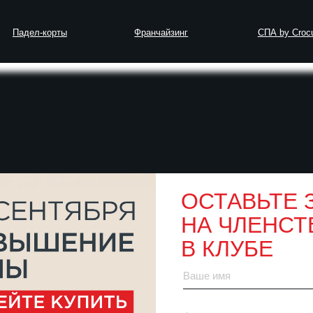
-корты
Франчайзинг
СПА by Crocus Fitness
к правильно тренироваться при лишнем весе
ОСТАВЬТЕ 
НА ЧЛЕНСТ
лных: как правиль
В КЛУБЕ
 при лишнем весе