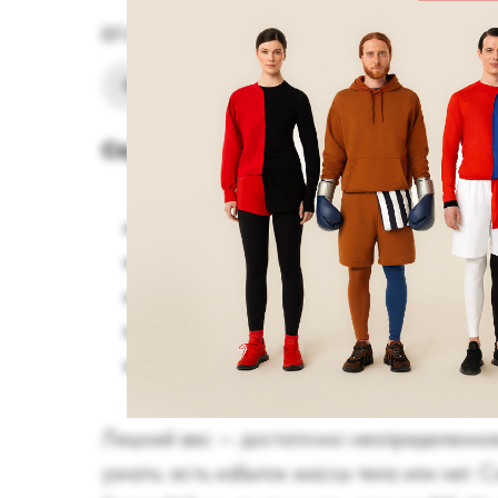
07-05-2025
Фитнес
Советы
Содержание:
Понятие лишнего веса и его опасност
Важность тренировок для полных
С каких видов тренировок начать за
Как правильно заниматься
Общие советы
Лишний вес — достаточно неопределенное 
узнать: есть избыток массы тела или нет.