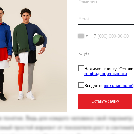
+7
ь для человека
Нажимая кнопку “Оставит
конфиденциальности
нятия
Вы даете
согласие на о
Оставьте заявку
понятие. Ведь для каждого человека свой параметр.
 Самый простой вариант от показателя рост в сантиме