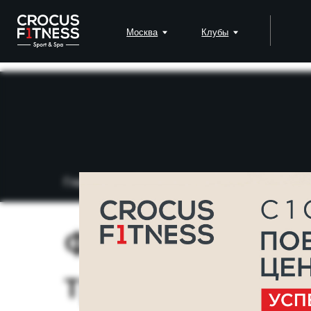
Москва
Клубы
Падел
Главная
→
Блог
→
Фитнес для полных: ка
Фитнес для по
тренироваться