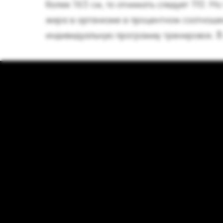
более 165 см, то отнимать следует 110. Н
жира в организме в процентном соотноше
индивидуальную программу тренировок. В