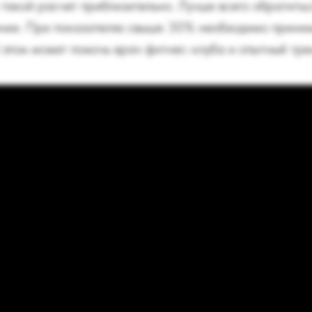
о такой расчет приблизительно. Лучше всего обратить
нии. При показателях свыше 30% необходимо приним
 этом может помочь врач фитнес-клуба и опытный тр