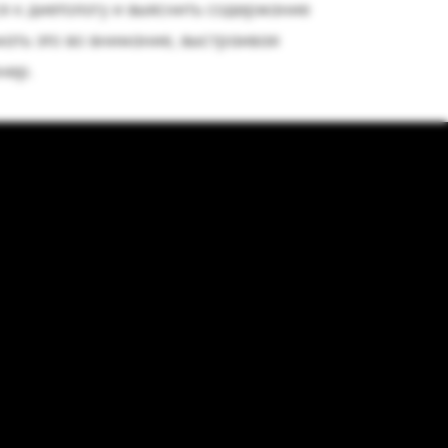
ся к диетологу и выяснить содержание
ать это во внимание, выстраивая
енер.